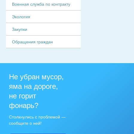
Военная служба по контракту
Экология
Закупки
Обращения граждан
Не убран мусор,
яма на дороге,
не горит
фонарь?
Столкнулись с проблемой —
сообщите о ней!