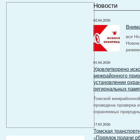
Новости
02.04.2026
Внима
вся Н
Новом 
режим
01.04.2026
Удовлетворено иск
межрайонного прир
установлении охра
региональных памя
Томской межрайонной
проведена проверка и
охраняемых природны
17.03.2026
Томская транспортн
«Порядок подачи о