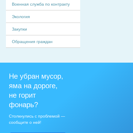
Военная служба по контракту
Экология
Закупки
Обращения граждан
Не убран мусор,
яма на дороге,
не горит
фонарь?
Столкнулись с проблемой —
сообщите о ней!