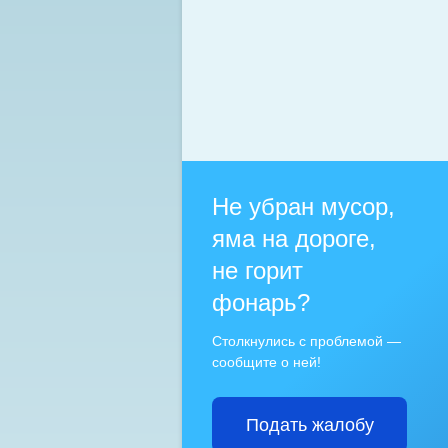
Не убран мусор,
яма на дороге,
не горит
фонарь?
Столкнулись с проблемой —
сообщите о ней!
Подать жалобу