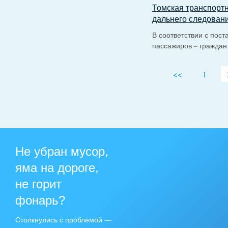
Томская транспортн
дальнего следован
В соответствии с пос
пассажиров – гражда
<<
1
Не убран мусор,
яма на дороге,
не горит
фонарь?
Столкнулись с проблемой —