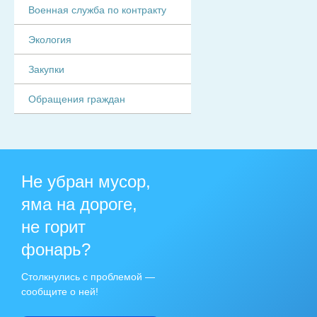
Военная служба по контракту
Экология
Закупки
Обращения граждан
Не убран мусор,
яма на дороге,
не горит
фонарь?
Столкнулись с проблемой —
сообщите о ней!