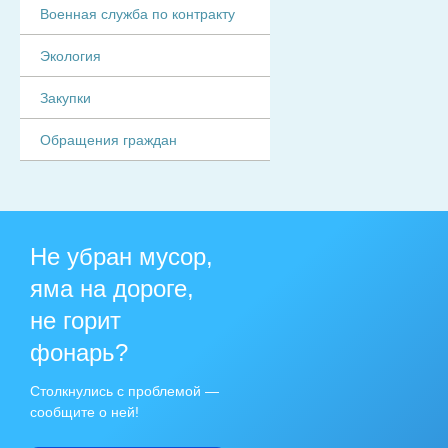
Военная служба по контракту
Экология
Закупки
Обращения граждан
Не убран мусор,
яма на дороге,
не горит
фонарь?
Столкнулись с проблемой —
сообщите о ней!