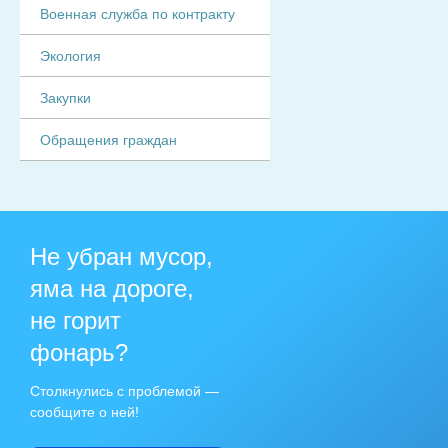
Военная служба по контракту
Экология
Закупки
Обращения граждан
Не убран мусор,
яма на дороге,
не горит
фонарь?
Столкнулись с проблемой —
сообщите о ней!