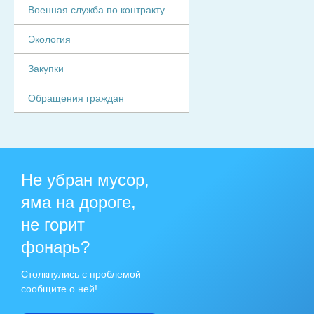
Военная служба по контракту
Экология
Закупки
Обращения граждан
Не убран мусор,
яма на дороге,
не горит
фонарь?
Столкнулись с проблемой —
сообщите о ней!