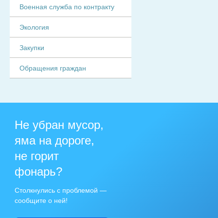
Военная служба по контракту
Экология
Закупки
Обращения граждан
Не убран мусор,
яма на дороге,
не горит
фонарь?
Столкнулись с проблемой —
сообщите о ней!