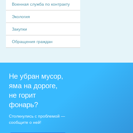
Военная служба по контракту
Экология
Закупки
Обращения граждан
Не убран мусор,
яма на дороге,
не горит
фонарь?
Столкнулись с проблемой —
сообщите о ней!