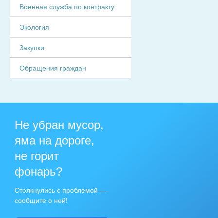
Военная служба по контракту
Экология
Закупки
Обращения граждан
Не убран мусор,
яма на дороге,
не горит
фонарь?
Столкнулись с проблемой —
сообщите о ней!