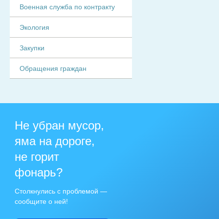
Военная служба по контракту
Экология
Закупки
Обращения граждан
Не убран мусор,
яма на дороге,
не горит
фонарь?
Столкнулись с проблемой —
сообщите о ней!