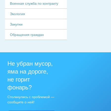
Военная служба по контракту
Экология
Закупки
Обращения граждан
Не убран мусор,
яма на дороге,
не горит
фонарь?
Столкнулись с проблемой —
сообщите о ней!