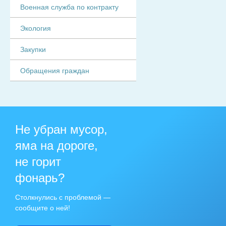
Военная служба по контракту
Экология
Закупки
Обращения граждан
Не убран мусор,
яма на дороге,
не горит
фонарь?
Столкнулись с проблемой —
сообщите о ней!