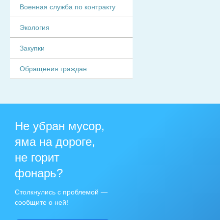
Военная служба по контракту
Экология
Закупки
Обращения граждан
Не убран мусор,
яма на дороге,
не горит
фонарь?
Столкнулись с проблемой —
сообщите о ней!