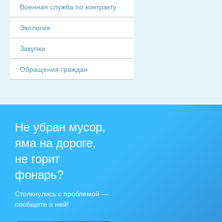
Военная служба по контракту
Экология
Закупки
Обращения граждан
Не убран мусор,
яма на дороге,
не горит
фонарь?
Столкнулись с проблемой —
сообщите о ней!