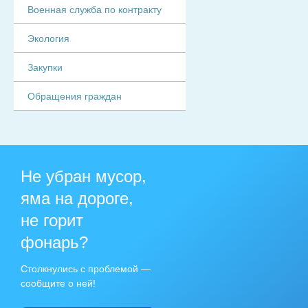
Военная служба по контракту
Экология
Закупки
Обращения граждан
Не убран мусор,
яма на дороге,
не горит
фонарь?
Столкнулись с проблемой —
сообщите о ней!