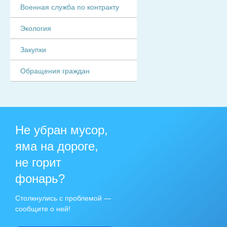
Военная служба по контракту
Экология
Закупки
Обращения граждан
Не убран мусор,
яма на дороге,
не горит
фонарь?
Столкнулись с проблемой —
сообщите о ней!