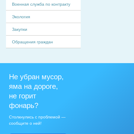
Военная служба по контракту
Экология
Закупки
Обращения граждан
Не убран мусор,
яма на дороге,
не горит
фонарь?
Столкнулись с проблемой —
сообщите о ней!