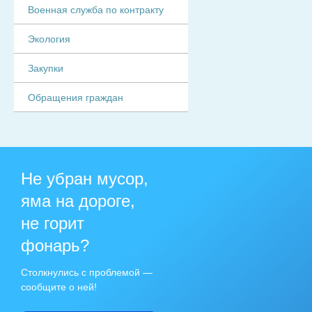
Военная служба по контракту
Экология
Закупки
Обращения граждан
Не убран мусор,
яма на дороге,
не горит
фонарь?
Столкнулись с проблемой —
сообщите о ней!