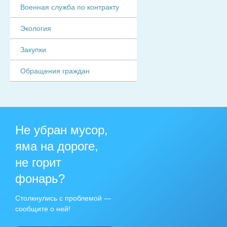
Военная служба по контракту
Экология
Закупки
Обращения граждан
Не убран мусор,
яма на дороге,
не горит
фонарь?
Столкнулись с проблемой —
сообщите о ней!