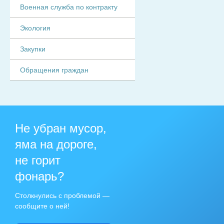
Военная служба по контракту
Экология
Закупки
Обращения граждан
Не убран мусор,
яма на дороге,
не горит
фонарь?
Столкнулись с проблемой —
сообщите о ней!