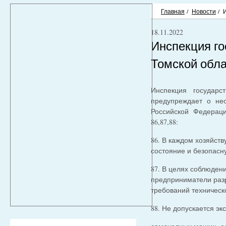
Главная
/
Новости
/
18.11.2022
Инспекция го
Томской обл
Инспекция государст
предупреждает о нео
Российской Федераци
86,87,88:
86. В каждом хозяйст
состояние и безопас
87. В целях соблюден
предприниматели раз
требований техническ
88. Не допускается эк