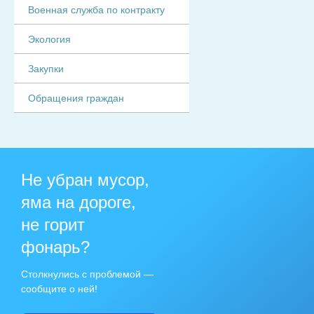
Военная служба по контракту
Экология
Закупки
Обращения граждан
Не убран мусор,
яма на дороге,
не горит
фонарь?
Столкнулись с проблемой —
сообщите о ней!