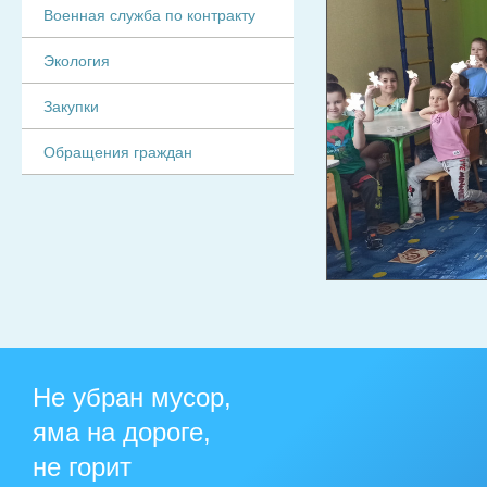
Военная служба по контракту
Экология
Закупки
Обращения граждан
Не убран мусор,
яма на дороге,
не горит