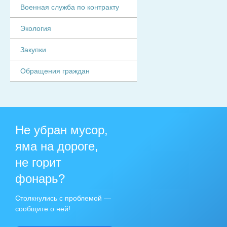
Военная служба по контракту
Экология
Закупки
Обращения граждан
Не убран мусор,
яма на дороге,
не горит
фонарь?
Столкнулись с проблемой —
сообщите о ней!