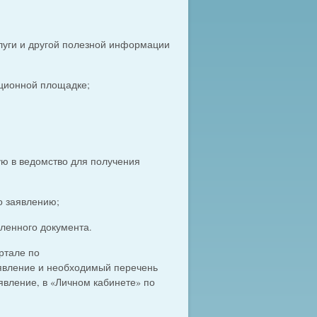
луги и другой полезной информации
ционной площадке;
мую в ведомство для получения
о заявлению;
ленного документа.
ртале по
аявление и необходимый перечень
явление, в «Личном кабинете» по