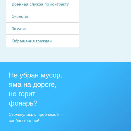
Военная служба по контракту
Экология
Закупки
Обращения граждан
Не убран мусор,
яма на дороге,
не горит
фонарь?
Столкнулись с проблемой —
сообщите о ней!