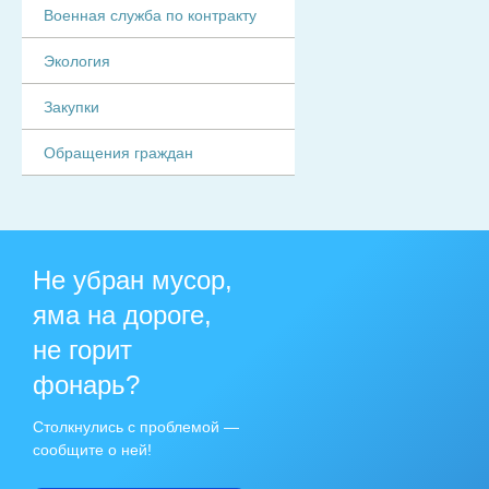
Военная служба по контракту
Экология
Закупки
Обращения граждан
Не убран мусор,
яма на дороге,
не горит
фонарь?
Столкнулись с проблемой —
сообщите о ней!